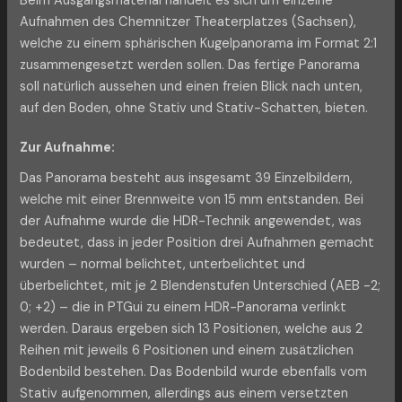
Beim Ausgangsmaterial handelt es sich um einzelne
Aufnahmen des Chemnitzer Theaterplatzes (Sachsen),
welche zu einem sphärischen Kugelpanorama im Format 2:1
zusammengesetzt werden sollen. Das fertige Panorama
soll natürlich aussehen und einen freien Blick nach unten,
auf den Boden, ohne Stativ und Stativ-Schatten, bieten.
Zur Aufnahme:
Das Panorama besteht aus insgesamt 39 Einzelbildern,
welche mit einer Brennweite von 15 mm entstanden. Bei
der Aufnahme wurde die HDR-Technik angewendet, was
bedeutet, dass in jeder Position drei Aufnahmen gemacht
wurden – normal belichtet, unterbelichtet und
überbelichtet, mit je 2 Blendenstufen Unterschied (AEB -2;
0; +2) – die in PTGui zu einem HDR-Panorama verlinkt
werden. Daraus ergeben sich 13 Positionen, welche aus 2
Reihen mit jeweils 6 Positionen und einem zusätzlichen
Bodenbild bestehen. Das Bodenbild wurde ebenfalls vom
Stativ aufgenommen, allerdings aus einem versetzten