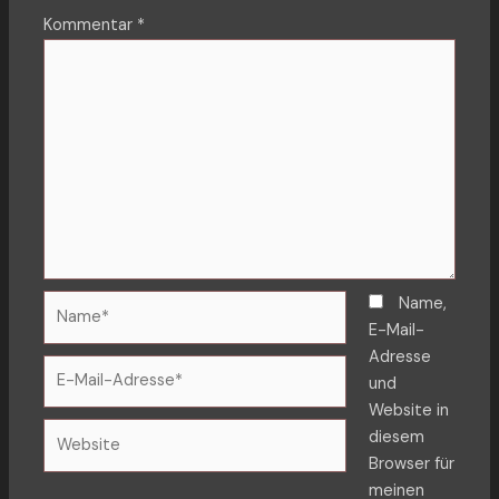
Kommentar
*
Name*
Name,
E-Mail-
Adresse
E-
und
Mail-
Website in
Adresse*
Website
diesem
Browser für
meinen