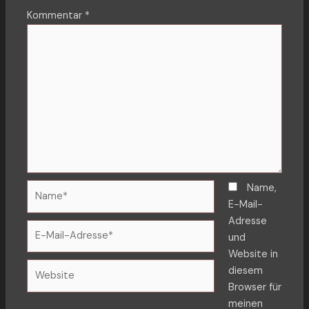
Kommentar
*
Name*
Name,
E-Mail-
Adresse
E-
und
Mail-
Website in
Adresse*
Website
diesem
Browser für
meinen