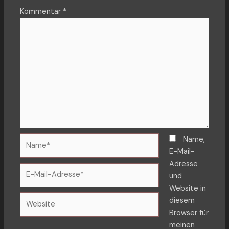
Kommentar
*
Name*
Name,
E-Mail-
Adresse
E-
und
Mail-
Website in
Adresse*
Website
diesem
Browser für
meinen