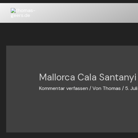
Zum
Inhalt
springen
Mallorca Cala Santany
Kommentar verfassen
/ Von
Thomas
/
5. Jul