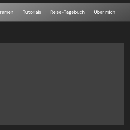
oramen
Tutorials
Reise-Tagebuch
Über mich