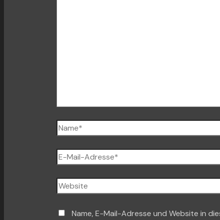
Name*
E-
Mail-
Adresse*
Website
Name, E-Mail-Adresse und Website in di