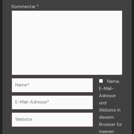
Kommentar
*
Name*
Name,
E-Mail-
Adresse
E-
und
Mail-
Website in
Adresse*
Website
diesem
Browser für
meinen